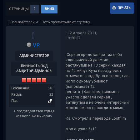
ПЕЧАТЬ
СТРАНИЦЫ:
1
ВНИЗ
0 Пользователей и 1 Гость просматривают эту тему.
:
12 Апреля 2011,
19:50:37
V.P.
Сериал представляет из себя
АДМИНИСТРАТОР
классический ужастик
растянутый на 13 серии ,каждая
ЛИЧНОСТЬ ПОД
по 40 минут.Куча народу едет
ЗАЩИТОЙ АДМИНОВ
отмечать свадьбу на остров , где
их по одному убивают
(напоминает 12
Сообщений:
546
негритят).Фанатам фильмов
Карма:
22
ужасов сделали сериал ,
Пол:
затянутый и не очень интересный
можно смело проходить мимо.
я предугадал твои ходы,я
обязательно выиграю
P.s. Смотрел в переводе Lostfilm
моя оценка 6\10