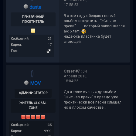
17:58:53
dante
В этом году обещают новый
ПРИЗРАЧНЫЙ
альбом выпустить - "Жить во
ПОСЕТИТЕЛЬ
преки".........который записывался
аж 5 лет!!
надеюсь пластинка будет
Сообщений:
29
стоющей..
Карма:
17
Пол:
Ответ #7 :
04
Апреля 2010,
18:04:25
MOV
Да я тоже очень жду альбом
АДМИНИСТРАТОР
"Жить во преки" я правдо уже
проктически все песни слышал
ЖИТЕЛЬ GLOBAL
но в плохом качестве...
ZONE
Сообщений:
135
Карма:
9999