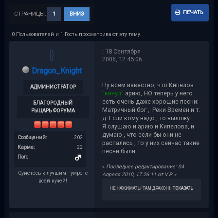
ПЕЧАТЬ
СТРАНИЦЫ:
1
ВНИЗ
0 Пользователей и 1 Гость просматривают эту тему.
:
18 Сентября
2006, 12:45:06
Dragon_Knight
Ну всём известно, что Кипелов
АДМИНИСТРАТОР
"кинул"
арию, НО теперь у него
есть очень даже хорошие песни:
БЛАГОРОДНЫЙ
Матричный бог , Реки Времен и т.
РЫЦАРЬ ФОРУМА
д. Если кому надо , то выложу.
Я слушаю и арию и Кипелова, и
думаю , что если-бы они не
Сообщений:
202
распались , то у них сейчас такие
Карма:
22
песни были.....
Пол:
«
Последнее редактирование: 04
Сунетесь к лучшим - умрёте
Апреля 2010, 17:26:11 от V.P.
»
всей кучей!
НЕ НАЖИМАТЬ! ТАМ ДРАКОН!
:
ПОКАЗАТЬ