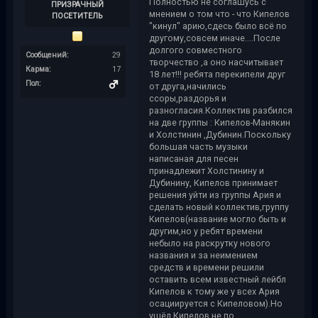
Полностью не соглашусь с
ПРИЗРАЧНЫЙ
мнением о том что - что Кипелов
ПОСЕТИТЕЛЬ
"кинул" арию,сдесь было всё по
другому,совсем иначе....После
долгого совместного
Сообщений:
29
творчество ,а оно насчитывает
Карма:
17
18 лет!!! ребята перекипели друг
Пол:
от друга,начились
ссоры,раздорья и
разногласия.Коллектив разбился
на две группы : Кипелов-Манякин
и Холстинин ,Дубинин.Поскольку
большая часть музыки
написаная для песен
принадлежит Холстинину и
Дубинину, Кипелов принимает
решения уйти из группы Ария и
сделать новый коллектив,группу
Кипелов(название могло быть и
другим,но у ребят времени
небыло на раскрутку нового
названия и за неимением
средств и времени решили
оставить всем известный лейбл
Кипелов к тому же у всех Ария
осациируется с Кипеловом).Но
ушёл Кипелов не по