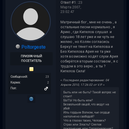
Ответ #1 :
23
Марта 2007,
23:02:47
Матричный бог , мне не очень , а
остальные песни нормально , я
Арию , где Кипелов слушал и
слушаю 18 лет уже и ни чуть не
желею , но Колян согласись
Poltorgeste
Беркут не тянет на Кипелова и
Без Кипелова Ария не та уже
хотя возможно ходят слухи Ария
ПРИЗРАЧНЫЙ
ПОСЕТИТЕЛЬ
собирётся вторым составом , я с
трудом в это верю , а ты ?
Кипелов Сила!
Сообщений:
23
«
Последнее редактирование: 04
Карма:
2
Апреля 2010, 17:26:02 от V.P.
»
Пол:
Быть или не быть? Такой вопрос не
стоит!
БЫТЬ! Но быть кем?
Безвольной овцой, что ведут на
убой
Иль гордым Волком, чье сердце
наполнено свободой?
Что в глазах твоих, Человек?
Страх или Злость? Слепое
поклонение или Сопротивление?