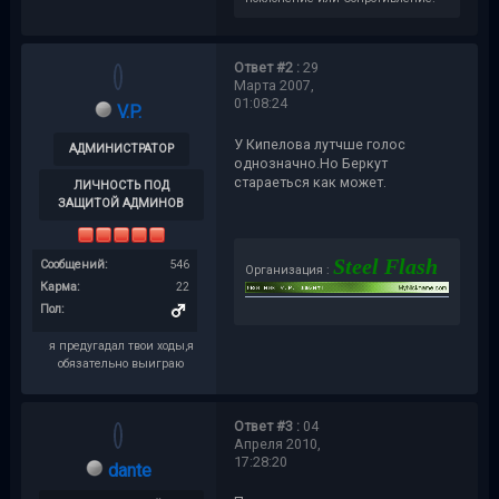
Ответ #2 :
29
Марта 2007,
01:08:24
V.P.
У Кипелова лутчше голос
АДМИНИСТРАТОР
однозначно.Но Беркут
стараеться как может.
ЛИЧНОСТЬ ПОД
ЗАЩИТОЙ АДМИНОВ
Steel Flash
Сообщений:
546
Организация :
Карма:
22
Пол:
я предугадал твои ходы,я
обязательно выиграю
Ответ #3 :
04
Апреля 2010,
17:28:20
dante