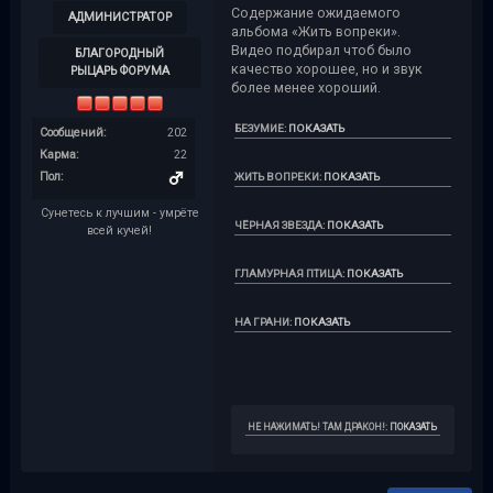
Содержание ожидаемого
АДМИНИСТРАТОР
альбома «Жить вопреки».
Видео подбирал чтоб было
БЛАГОРОДНЫЙ
качество хорошее, но и звук
РЫЦАРЬ ФОРУМА
более менее хороший.
БЕЗУМИЕ
:
ПОКАЗАТЬ
Сообщений:
202
Карма:
22
Пол:
ЖИТЬ ВОПРЕКИ
:
ПОКАЗАТЬ
Сунетесь к лучшим - умрёте
ЧЁРНАЯ ЗВЕЗДА
:
ПОКАЗАТЬ
всей кучей!
ГЛАМУРНАЯ ПТИЦА
:
ПОКАЗАТЬ
НА ГРАНИ
:
ПОКАЗАТЬ
НЕ НАЖИМАТЬ! ТАМ ДРАКОН!
:
ПОКАЗАТЬ