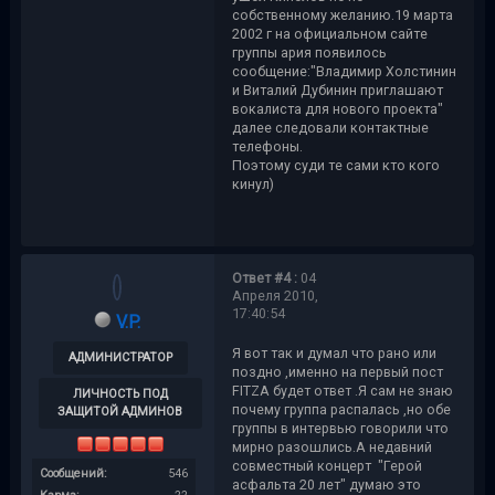
собственному желанию.19 марта
2002 г на официальном сайте
группы ария появилось
сообщение:"Владимир Холстинин
и Виталий Дубинин приглашают
вокалиста для нового проекта"
далее следовали контактные
телефоны.
Поэтому суди те сами кто кого
кинул)
Ответ #4 :
04
Апреля 2010,
17:40:54
V.P.
Я вот так и думал что рано или
АДМИНИСТРАТОР
поздно ,именно на первый пост
FITZA будет ответ .Я сам не знаю
ЛИЧНОСТЬ ПОД
почему группа распалась ,но обе
ЗАЩИТОЙ АДМИНОВ
группы в интервью говорили что
мирно разошлись.А недавний
совместный концерт "Герой
Сообщений:
546
асфальта 20 лет" думаю это