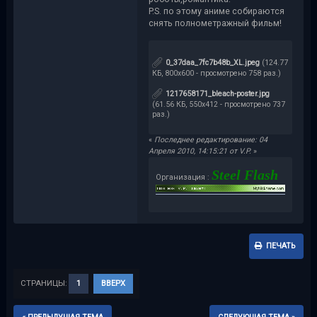
P.S. по этому аниме собираются
снять полнометражный фильм!
0_37daa_7fc7b48b_XL.jpeg
(124.77
КБ, 800x600 - просмотрено 758 раз.)
1217658171_bleach-poster.jpg
(61.56 КБ, 550x412 - просмотрено 737
раз.)
«
Последнее редактирование: 04
Апреля 2010, 14:15:21 от V.P.
»
Steel Flash
Организация :
ПЕЧАТЬ
СТРАНИЦЫ:
1
ВВЕРХ