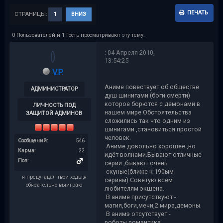
ПЕЧАТЬ
СТРАНИЦЫ:
1
ВНИЗ
0 Пользователей и 1 Гость просматривают эту тему.
:
04 Апреля 2010,
13:54:25
V.P.
Аниме повествует об обществе
АДМИНИСТРАТОР
душ шинигами (боги смерти)
которое борются с демонами в
ЛИЧНОСТЬ ПОД
нашем мире.Обстоятельства
ЗАЩИТОЙ АДМИНОВ
сложились так что одним из
шинигами ,становиться простой
человек.
Сообщений:
546
Аниме довольно хорошее ,но
Карма:
22
идёт волнами.Бывают отличные
Пол:
серии ,бывают очень
скуные(ближе к 190ым
я предугадал твои ходы,я
сериям).Советую всем
обязательно выиграю
любителям экшена.
В аниме присутствуют -
магия,боги,мечи,2 мира,демоны.
В анимэ отсутствует -
роботы,романтика.