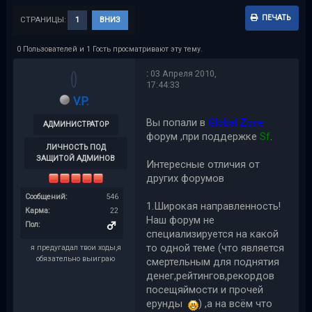
ПЕЧАТЬ
СТРАНИЦЫ:
1
ВНИЗ
0 Пользователей и 1 Гость просматривают эту тему.
:
03 Апреля 2010,
17:44:33
V.P.
Вы попали в
Global Zone
АДМИНИСТРАТОР
форум ,при поддержке
Sf
.
ЛИЧНОСТЬ ПОД
ЗАЩИТОЙ АДМИНОВ
Интересные отличия от
других форумов
Сообщений:
546
1.Широкая направленность!
Карма:
22
Наш форум не
Пол:
специализируется на какой
то одной теме (что является
я предугадал твои ходы,я
обязательно выиграю
смертельным для поднятия
денег,рейтингов,рекордов
посещяймости и прочей
ерунды
) ,а на всём что