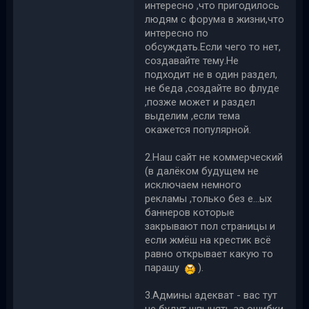
интересно ,что пригодилось
людям с форума в жизни,что
интересно по
обсуждать.Если чего то нет,
создавайте тему.Не
подходит не в один раздел,
не беда ,создайте во флуде
,позже может и раздел
выделим ,если тема
окажется популярной.
2.Наш сайт не коммерческий
(в далёком будущем не
исключаем немного
рекламы ,только без е...ых
баннеров которые
закрывают пол страницы и
если жмёш на крестик всё
равно открывает какую то
парашу
).
3.Админы адекват - вас тут
не будут шпынять за ошибки