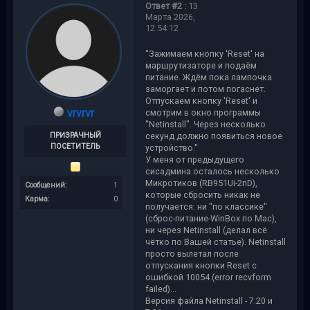
Ответ #2 :
13
Марта 2026,
12:54:12
"Зажимаем кнопку 'Reset' на
маршрутизаторе и подаём
питание. Ждём пока лампочка
заморгает и потом погаснет.
Отпускаем кнопку 'Reset' и
vrvrvr
смотрим в окно программы
"Netinstall". Через несколько
секунд должно появиться новое
ПРИЗРАЧНЫЙ
ПОСЕТИТЕЛЬ
устройство."
У меня от предыдущего
сисадмина осталось несколько
Микротиков (RB951Ui-2nD),
Сообщений:
1
которые сбросить никак не
Карма:
0
получается: ни "по классике"
(сброс-питание-WinBox по Mac),
ни через Netinstall (делал всё
чётко по Вашей статье). Netinstall
просто вылетал после
отпускания кнопки Reset с
ошибкой 10054 (error recvform
failed)...
Версия файла Netinstall - 7.20 и