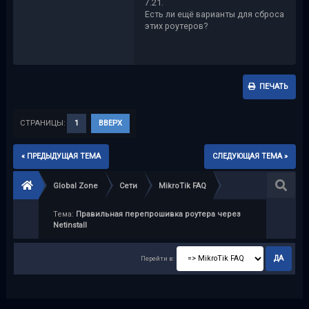
7.21.
Есть ли ещё варианты для сброса
этих роутеров?
ПЕЧАТЬ
СТРАНИЦЫ:
1
ВВЕРХ
« ПРЕДЫДУЩАЯ ТЕМА
СЛЕДУЮЩАЯ ТЕМА »
Global Zone
Сети
MikroTik FAQ
Тема:
Правильная перепрошивка роутера через
Netinstall
Перейти в: