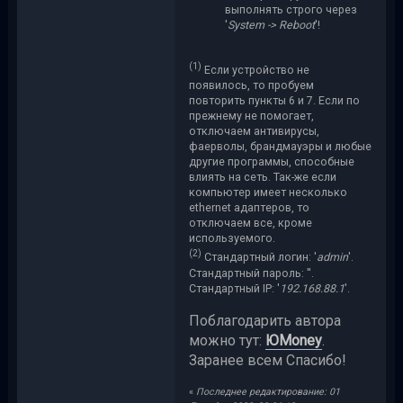
выполнять строго через
'
System -> Reboot
'!
(1)
Если устройство не
появилось, то пробуем
повторить пункты 6 и 7. Если по
прежнему не помогает,
отключаем антивирусы,
фаерволы, брандмауэры и любые
другие программы, способные
влиять на сеть. Так-же если
компьютер имеет несколько
ethernet адаптеров, то
отключаем все, кроме
используемого.
(2)
Стандартный логин: '
admin
'.
Стандартный пароль: ''.
Стандартный IP: '
192.168.88.1
'.
Поблагодарить автора
можно тут:
ЮMoney
.
Заранее всем Спасибо!
«
Последнее редактирование: 01