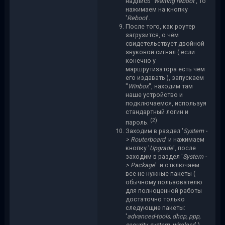
надпись '
Waiting reboot
', то
нажимаем на кнопку
'
Reboot
'.
После того, как роутер
загрузится, о чём
свидетельствует двойной
звуковой сигнал ( если
конечно у
маршрутизатора есть чем
его издавать ), запускаем
"
Winbox
", находим там
наше устройство и
подключаемся, используя
стандартный логин и
(2)
пароль.
Заходим в раздел '
System -
> Routerboard
' и нажимаем
кнопку '
Upgrade
', после
заходим в раздел '
System -
> Package
' и отключаем
все не нужные пакеты (
обычному пользователю
для полноценной работы
достаточно только
следующие пакеты:
'
advanced-tools, dhcp, ppp,
security, system, wireless
' ),