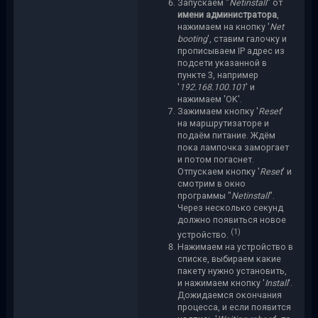
Запускаем "
Netinstall
" от
имени администратора
,
нажимаем на кнопку '
Net
booting
', ставим галочку и
прописываем IP адрес из
подсети указанной в
пункте 3, например
'
192.168.100.101
' и
нажимаем 'OK'.
Зажимаем кнопку '
Reset
'
на маршрутизаторе и
подаём питание. Ждём
пока лампочка заморгает
и потом погаснет.
Отпускаем кнопку '
Reset
' и
смотрим в окно
программы "
Netinstall
".
Через несколько секунд
должно появиться новое
(1)
устройство.
Нажимаем на устройство в
списке, выбираем какие
пакету нужно установить,
и нажимаем кнопку '
Install
'.
Дожидаемся окончания
процесса, и если появится