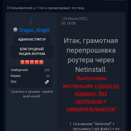
0 Пользователей и 1 Гость просматривают эту тему.
:
29 Июня 2022,
00:18:08
Dragon_Knight
Итак, грамотная
АДМИНИСТРАТОР
перепрошивка
БЛАГОРОДНЫЙ
РЫЦАРЬ ФОРУМА
роутера через
Netinstall.
Сообщений:
202
Карма:
22
Выполняем
Пол:
инструкцию
строго по
Сунетесь к лучшим - умрёте
порядку
,
без
всей кучей!
пропусков
и
самодеятельности
!
Скачиваем "
Netinstall
" +
прошивку ( npk файл ) + по