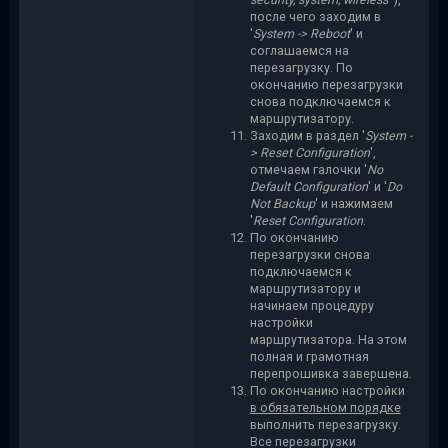
после чего заходим в
'
System -> Reboot
' и
соглашаемся на
перезагрузку. По
окончанию перезагрузки
снова подключаемся к
маршрутизатору.
Заходим в раздел '
System -
> Reset Configuration
',
отмечаем галочки '
No
Default Configuration
' и '
Do
Not Backup
' и нажимаем
'
Reset Configuration
.
По окончанию
перезагрузки снова
подключаемся к
маршрутизатору и
начинаем процедуру
настройки
маршрутизатора. На этом
полная и грамотная
перепрошивка завершена.
По окончанию настройки
в обязательном порядке
выполнить перезагрузку.
Все перезагрузки