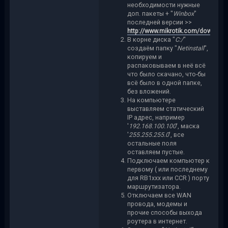
необходимости нужные
доп. пакеты + "
Winbox
"
последней версии >>
http://www.mikrotik.com/download
В корне диска "
С:/
"
создаём папку "
Netinstall
",
копируем и
распаковываем в неё всё
что было скачано, что-бы
всё было в одной папке,
без вложений.
На компьютере
выставляем статический
IP адрес, например
'
192.168.100.100
', маска
'
255.255.255.0
', все
остальные поля
оставляем пустые.
Подключаем компьютер к
первому ( или последнему
для RB1xxx или CCR ) порту
маршрутизатора.
Отключаем все WAN
провода, модемы и
прочие способы выхода
роутера в интернет.