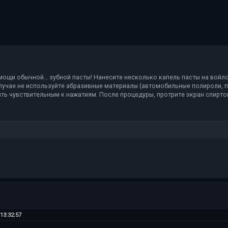
мощи обычной… зубной пасты! Нанесите несколько капель пасты на войл
ем случае не используйте абразивные материалы (автомобильные полироли, п
ыть чувствительным к нажатиям. После процедуры, протрите экран спирто
13:32:57