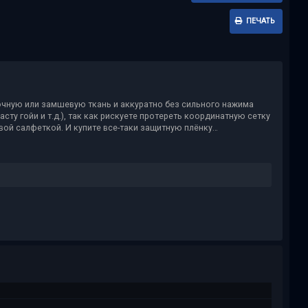
ПЕЧАТЬ
очную или замшевую ткань и аккуратно без сильного нажима
асту гойи и т.д.), так как рискуете протереть координатную сетку
вой салфеткой. И купите все-таки защитную плёнку…