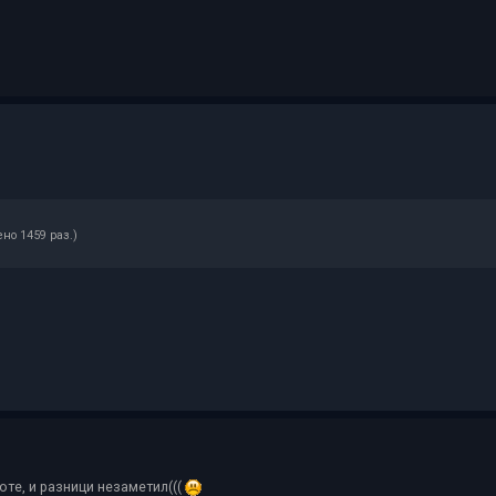
ено 1459 раз.)
те, и разници незаметил(((