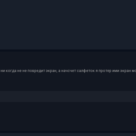
ни когда не не повредит экран, а начсчет салфеток я протер ими экран 