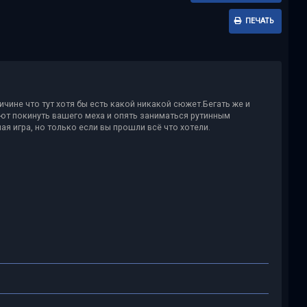
ПЕЧАТЬ
ричине что тут хотя бы есть какой никакой сюжет.Бегать же и
яют покинуть вашего меха и опять заниматься рутинным
я игра, но только если вы прошли всё что хотели.