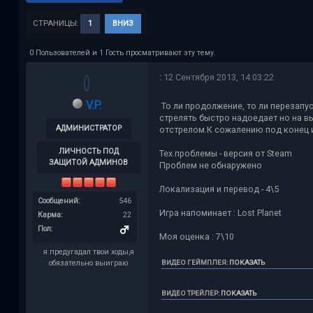
СТРАНИЦЫ:
1
ВНИЗ
0 Пользователей и 1 Гость просматривают эту тему.
:
12 Сентября 2013, 14:03:22
V.P.
То ли продолжение, то ли перезапуск
стрелять быстро надоедает но на в
АДМИНИСТРАТОР
отстрелом.К сожалению под конец иг
ЛИЧНОСТЬ ПОД
Тех.проблемы - версия от Steam
ЗАЩИТОЙ АДМИНОВ
Проблем не обнаружено
Локализация и перевод - 4\5
Сообщений:
546
Игра напоминает : Lost Planet
Карма:
22
Пол:
Моя оценка : 7\10
я предугадал твои ходы,я
ВИДЕО ГЕЙМПЛЕЯ
:
ПОКАЗАТЬ
обязательно выиграю
ВИДЕО ТРЕЙЛЕР
:
ПОКАЗАТЬ