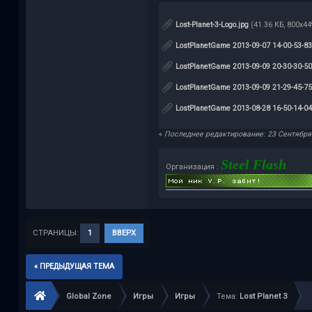
Lost-Planet-3-Logo.jpg
(41.36 КБ, 800x44
LostPlanetGame 2013-09-07 14-00-53-83
LostPlanetGame 2013-09-09 20-30-30-50
LostPlanetGame 2013-09-09 21-29-45-75
LostPlanetGame 2013-08-28 16-50-14-04
«
Последнее редактирование: 23 Сентября 2
Steel Flash
Организация :
СТРАНИЦЫ:
1
ВВЕРХ
« ПРЕДЫДУЩАЯ ТЕМА
Global Zone
Игры
Игры
Тема:
Lost Planet 3