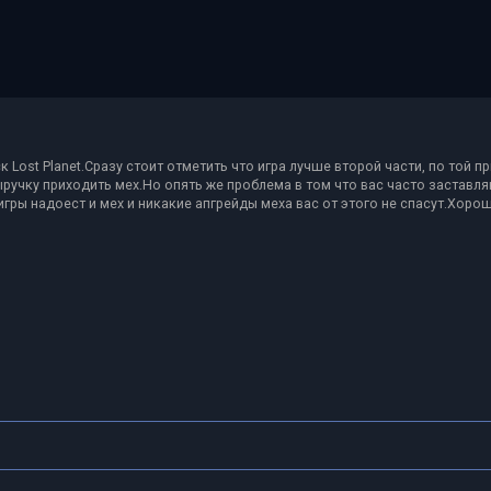
 Lost Planet.Сразу стоит отметить что игра лучше второй части, по той п
ыручку приходить мех.Но опять же проблема в том что вас часто заставл
ры надоест и мех и никакие апгрейды меха вас от этого не спасут.Хороша