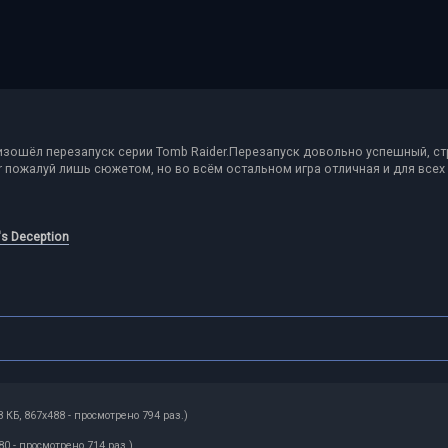
изошёл перезапуск серии Tomb Raider.Перезапуск довольно успешный, с
r пожалуй лишь сюжетом, но во всём остальном игра отличная и для всех
's Deception
8 КБ, 867x488 - просмотрено 794 раз.)
80 - просмотрено 714 раз.)