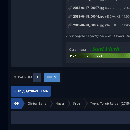
2013-06-17_00027.jpg
(537.04 КБ, 1920
2013-06-18_00044.jpg
(499.96 КБ, 1920
2013-06-19_00056.jpg
(367.18 КБ, 1920
«
Последнее редактирование: 01 Июля 2013,
Steel Flash
Организация :
СТРАНИЦЫ:
1
ВВЕРХ
« ПРЕДЫДУЩАЯ ТЕМА
Global Zone
Игры
Игры
Тема:
Tomb Raider (2013)