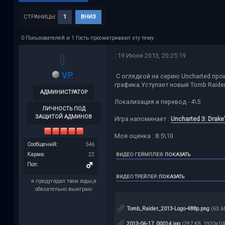
СТРАНИЦЫ:
1
ВНИЗ
0 Пользователей и 1 Гость просматривают эту тему.
:
19 Июня 2013, 20:25:19
V.P.
С оглядкой на серию Uncharted про
графика.Уступает новый Tomb Raide
АДМИНИСТРАТОР
Локализация и перевод - 4\5
ЛИЧНОСТЬ ПОД
ЗАЩИТОЙ АДМИНОВ
Игра напоминает :
Uncharted 3: Drake
Моя оценка : 8.5\10
Сообщений:
546
Карма:
22
ВИДЕО ГЕЙМПЛЕЯ
:
ПОКАЗАТЬ
Пол:
ВИДЕО ТРЕЙЛЕР
:
ПОКАЗАТЬ
я предугадал твои ходы,я
обязательно выиграю
Tomb_Raider_2013-Logo-488p.png
(63.6
2013-06-17_00014.jpg
(297 КБ, 1920x10