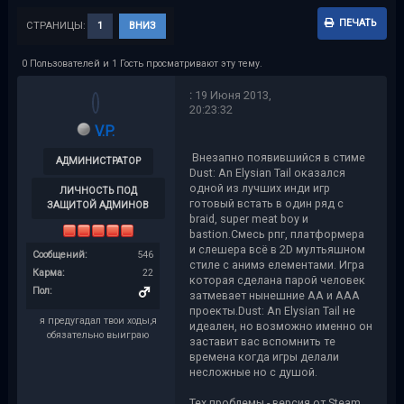
ПЕЧАТЬ
СТРАНИЦЫ:
1
ВНИЗ
0 Пользователей и 1 Гость просматривают эту тему.
:
19 Июня 2013,
20:23:32
V.P.
Внезапно появившийся в стиме
АДМИНИСТРАТОР
Dust: An Elysian Tail оказался
одной из лучших инди игр
ЛИЧНОСТЬ ПОД
готовый встать в один ряд с
ЗАЩИТОЙ АДМИНОВ
braid, super meat boy и
bastion.Смесь рпг, платформера
и слешера всё в 2D мултьяшном
Сообщений:
546
стиле с анимэ елементами. Игра
Карма:
22
которая сделана парой человек
Пол:
затмевает нынешние АА и ААА
проекты.Dust: An Elysian Tail не
я предугадал твои ходы,я
идеален, но возможно именно он
обязательно выиграю
заставит вас вспомнить те
времена когда игры делали
несложные но с душой.
Тех.проблемы - версия от Steam