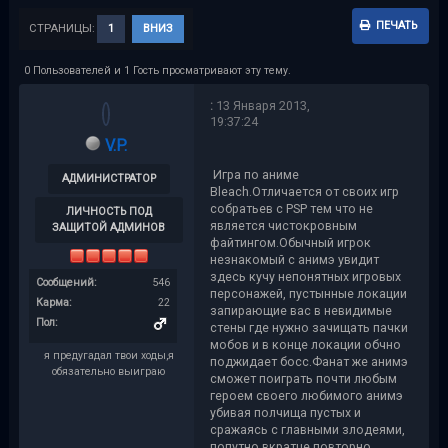
ПЕЧАТЬ
СТРАНИЦЫ:
1
ВНИЗ
0 Пользователей и 1 Гость просматривают эту тему.
:
13 Января 2013,
19:37:24
V.P.
Игра по аниме
АДМИНИСТРАТОР
Bleach.Отличается от своих игр
собратьев с PSP тем что не
ЛИЧНОСТЬ ПОД
является чистокровным
ЗАЩИТОЙ АДМИНОВ
файтингом.Обычный игрок
незнакомый с анимэ увидит
здесь кучу непонятных игровых
Сообщений:
546
персонажей, пустынные локации
Карма:
22
запирающие вас в невидимые
Пол:
стены где нужно зачищать пачки
мобов и в конце локации обчно
я предугадал твои ходы,я
поджидает босс.Фанат же анимэ
обязательно выиграю
сможет поиграть почти любым
героем своего любимого анимэ
убивая полчища пустых и
сражаясь с главными злодеями,
попутно вкратце повторно