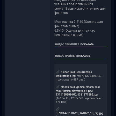
услышит полюбившийся
сюжет.Вещь исключительно для
фанатов.
Моя оценка 7.5\10 (Оценка для
фанатов аниме)
6.3\10 (Оценка для тех кто
незнаком с аниме)
ВИДЕО ГЕЙМПЛЕЯ
:
ПОКАЗАТЬ
ВИДЕО ТРЕЙЛЕР
:
ПОКАЗАТЬ
Bleach-Soul-Resurreccion-
walkthrough.jpg
(98.77 КБ, 640x266 -
просмотрено 887 раз.)
bleach-soul-ignition-bleach-soul-
resurrection-playstation-3-ps3-
1311168881-092-1311171586.jpg
(166.57 КБ, 1280x720 - просмотрено
876 раз.)
87931420110720_164822_10_big.jpg