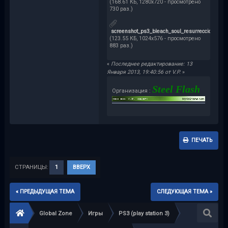
(168.61 КБ, 1280x720 - просмотрено
730 раз.)
screenshot_ps3_bleach_soul_resurreccion009.j
(123.55 КБ, 1024x576 - просмотрено
883 раз.)
«
Последнее редактирование: 13
Января 2013, 19:40:56 от V.P.
»
Steel Flash
Организация :
ПЕЧАТЬ
СТРАНИЦЫ:
1
ВВЕРХ
« ПРЕДЫДУЩАЯ ТЕМА
СЛЕДУЮЩАЯ ТЕМА »
Global Zone
Игры
PS3 (play station 3)