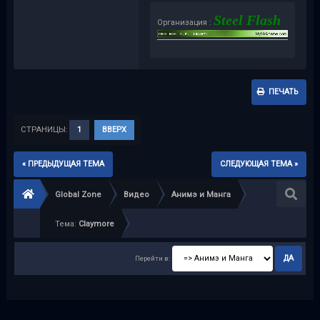
Steel Flash
Организация :
ПЕЧАТЬ
СТРАНИЦЫ:
1
ВВЕРХ
« ПРЕДЫДУЩАЯ ТЕМА
СЛЕДУЮЩАЯ ТЕМА »
Global Zone
Видео
Анимэ и Манга
Тема:
Claymore
Перейти в: