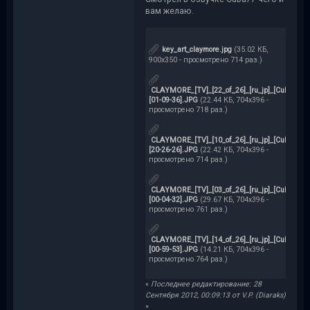
вам желаю.
key_art_claymore.jpg
(35.02 КБ,
900x350 - просмотрено 714 раз.)
CLAYMORE_[TV]_[22_of_26]_[ru_jp]_[Cuba77&A
[01-09-36].JPG
(22.44 КБ, 704x396 -
просмотрено 718 раз.)
CLAYMORE_[TV]_[10_of_26]_[ru_jp]_[Cuba77&A
[20-26-26].JPG
(22.42 КБ, 704x396 -
просмотрено 714 раз.)
CLAYMORE_[TV]_[03_of_26]_[ru_jp]_[Cuba77&A
[00-04-32].JPG
(29.67 КБ, 704x396 -
просмотрено 761 раз.)
CLAYMORE_[TV]_[14_of_26]_[ru_jp]_[Cuba77&A
[00-59-53].JPG
(14.21 КБ, 704x396 -
просмотрено 764 раз.)
«
Последнее редактирование: 28
Сентября 2012, 00:09:13 от V.P. (Diaraks)
»