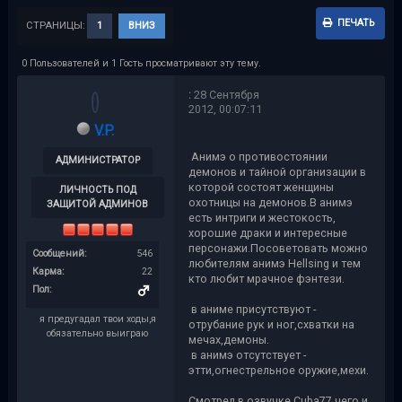
ПЕЧАТЬ
СТРАНИЦЫ:
1
ВНИЗ
0 Пользователей и 1 Гость просматривают эту тему.
:
28 Сентября
2012, 00:07:11
V.P.
Анимэ о противостоянии
АДМИНИСТРАТОР
демонов и тайной организации в
которой состоят женщины
ЛИЧНОСТЬ ПОД
охотницы на демонов.В анимэ
ЗАЩИТОЙ АДМИНОВ
есть интриги и жестокость,
хорошие драки и интересные
персонажи.Посоветовать можно
Сообщений:
546
любителям анимэ Hellsing и тем
Карма:
22
кто любит мрачное фэнтези.
Пол:
в аниме присутствуют -
я предугадал твои ходы,я
отрубание рук и ног,схватки на
обязательно выиграю
мечах,демоны.
в анимэ отсутствует -
этти,огнестрельное оружие,мехи.
Смотрел в озвучке Cuba77 чего и