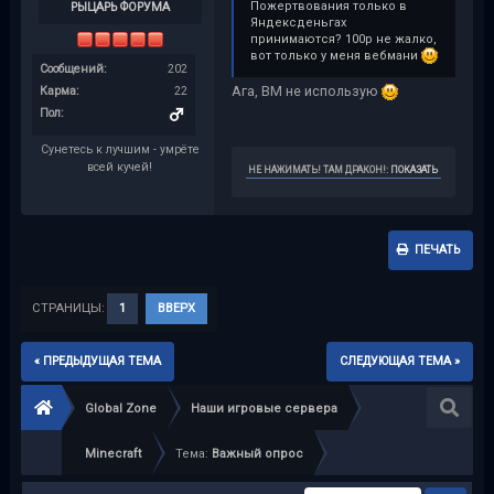
Пожертвования только в
РЫЦАРЬ ФОРУМА
Яндексденьгах
принимаются? 100р не жалко,
вот только у меня вебмани
Сообщений:
202
Ага, ВМ не использую
Карма:
22
Пол:
Сунетесь к лучшим - умрёте
всей кучей!
НЕ НАЖИМАТЬ! ТАМ ДРАКОН!
:
ПОКАЗАТЬ
ПЕЧАТЬ
СТРАНИЦЫ:
1
ВВЕРХ
« ПРЕДЫДУЩАЯ ТЕМА
СЛЕДУЮЩАЯ ТЕМА »
Global Zone
Наши игровые сервера
Minecraft
Тема:
Важный опрос