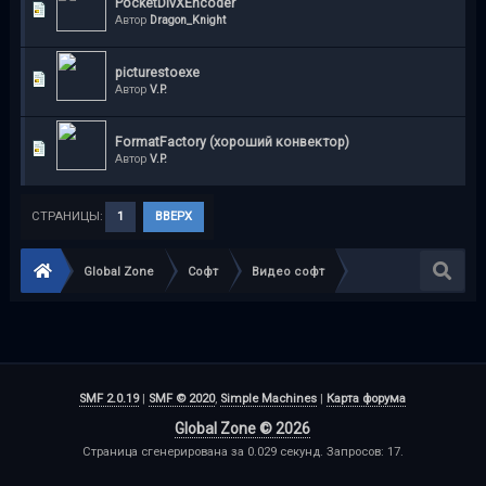
PocketDivXEncoder
Автор
Dragon_Knight
picturestoexe
Автор
V.P.
FormatFactory (хороший конвектор)
Автор
V.P.
СТРАНИЦЫ:
1
ВВЕРХ
Global Zone
Софт
Видео софт
SMF 2.0.19
|
SMF © 2020
,
Simple Machines
|
Карта форума
Global Zone © 2026
Страница сгенерирована за 0.029 секунд. Запросов: 17.