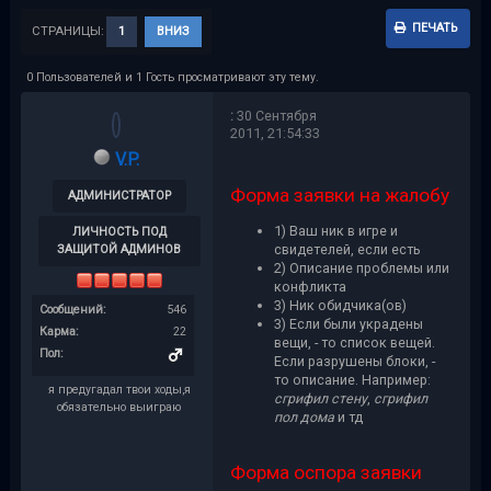
ПЕЧАТЬ
СТРАНИЦЫ:
1
ВНИЗ
0 Пользователей и 1 Гость просматривают эту тему.
:
30 Сентября
2011, 21:54:33
V.P.
Форма заявки на жалобу
АДМИНИСТРАТОР
1) Ваш ник в игре и
ЛИЧНОСТЬ ПОД
свидетелей, если есть
ЗАЩИТОЙ АДМИНОВ
2) Описание проблемы или
конфликта
3) Ник обидчика(ов)
Сообщений:
546
3) Если были украдены
Карма:
22
вещи, - то список вещей.
Пол:
Если разрушены блоки, -
то описание. Например:
я предугадал твои ходы,я
сгрифил стену
,
сгрифил
обязательно выиграю
пол дома
и тд
Форма оспора заявки