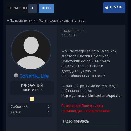
ПЕЧАТЬ
СТРАНИЦЫ:
1
ВНИЗ
0 Пользователей и 1 Гость просматривают эту тему.
:
14 Мая 2011,
11:42:48
WoT популярная игра на танках,
Даётсся 3 ветки Немецкая,
Советский союз и Америка
Вы качаетесь с 1 лвла и
доходите до самых
GoNsHik_Life
непробиваемых танков!!!
Скачать игру вы можете отсюда
ПРИЗРАЧНЫЙ
ПОСЕТИТЕЛЬ
сайт мира танков
http://game.worldoftanks.ru/update
Внимаение Запуск игры
Сообщений:
2
производится через клиент
Карма:
1
ВИДЕО
:
ПОКАЗАТЬ