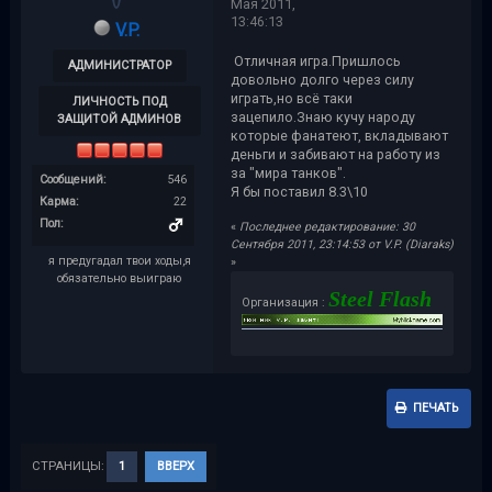
Мая 2011,
13:46:13
V.P.
Отличная игра.Пришлось
АДМИНИСТРАТОР
довольно долго через силу
играть,но всё таки
ЛИЧНОСТЬ ПОД
зацепило.Знаю кучу народу
ЗАЩИТОЙ АДМИНОВ
которые фанатеют, вкладывают
деньги и забивают на работу из
за "мира танков".
Сообщений:
546
Я бы поставил 8.3\10
Карма:
22
Пол:
«
Последнее редактирование: 30
Сентября 2011, 23:14:53 от V.P. (Diaraks)
я предугадал твои ходы,я
»
обязательно выиграю
Steel Flash
Организация :
ПЕЧАТЬ
СТРАНИЦЫ:
1
ВВЕРХ