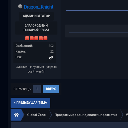
Dragon_Knight
АДМИНИСТРАТОР
БЛАГОРОДНЫЙ
РЫЦАРЬ ФОРУМА
Сообщений:
202
Карма:
22
Пол:
Сунетесь к лучшим - умрёте
всей кучей!
СТРАНИЦЫ:
1
ВВЕРХ
« ПРЕДЫДУЩАЯ ТЕМА
Global Zone
Программирование,скиптинг,разметка