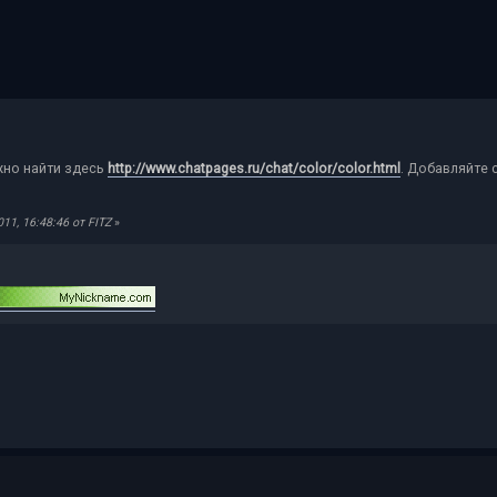
жно найти здесь
http://www.chatpages.ru/chat/color/color.html
. Добавляйте 
1, 16:48:46 от FITZ
»