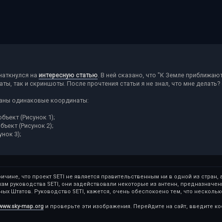
 наткнулся на
интересную статью
. В ней сказано, что "К Земле приближа
ты, так и скриншоты. После прочтения статьи я не знал, что мне делать? с
исаны одинаковые координаты:
бъект (Рисунок 1);
бъект (Рисунок 2);
унок 3);
ричине, что проект SETI не является правительственным ни в одной из стран,
кам руководства SETI, они задействовали некоторые из антенн, предназначе
х Штатов. Руководство SETI, кажется, очень обеспокоено тем, что несколь
www.sky-map.org
и проверьте эти изображения. Перейдите на сайт, введите ко