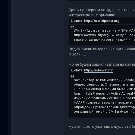
Сразу проверяем координаты по выше
интересную информацию:
Цитата:
http://ru.wikipedia.org
WikiSky (другое название — SKY-MA
http://www.wikisky.org
). WikiSky был
также ряда других организаций и ч
Видим очень интересные организации
мысли......
Но не будем зацикливаться на сайт
Цитата:
http://radosvet.net
Вот некоторые комментарии исследо
общественности. Эти инопланетные
«Я был на связи с моими бывшими к
(англ. High Frequency Active Auro
изучению полярных сияний. Проект 
HAARP является геофизическим или
оправдания установления диктаторск
регулярной темой в СМИ и будет и
Ну это просто уже ппц, откуда это б