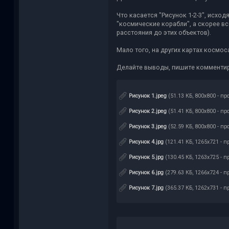
Что касается "Рисунок 1-2-3", исхо
"космические корабли", а скорее вс
расстояния до этих объектов).
Мало того, на других картах космоса
Делайте выводы, пишите комментиро
Рисунок 1.jpeg
(51.13 КБ, 800x800 - пр
Рисунок 2.jpeg
(51.41 КБ, 800x800 - пр
Рисунок 3.jpeg
(52.59 КБ, 800x800 - пр
Рисунок 4.jpg
(121.41 КБ, 1265x721 - п
Рисунок 5.jpg
(130.45 КБ, 1263x725 - п
Рисунок 6.jpg
(279.63 КБ, 1266x724 - п
Рисунок 7.jpg
(365.37 КБ, 1262x731 - п