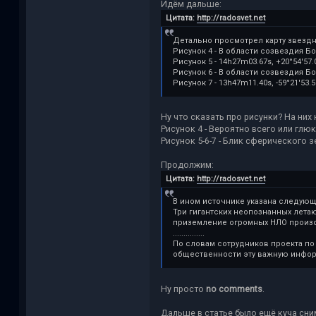
Идём дальше:
Цитата:
http://radosvet.net
Детально просмотрел карту звездн
Рисунок 4 - В области созвездия Б
Рисунок 5 - 14h27m03.67s, +20°54′57.
Рисунок 6 - В области созвездия Бо
Рисунок 7 - 13h47m11.40s, -59°21′53.5
Ну что сказать про рисунки? На них 
Рисунок 4 - Вероятно всего или глю
Рисунок 5-6-7 - Блик сферического з
Продолжим:
Цитата:
http://radosvet.net
В ином источнике указана следую
Три гигантских неопознанных лета
приземление огромных НЛО произой
...............
По словам сотрудников проекта по
общественности эту важную инфо
Ну просто
no comments
.
Дальше в статье было ещё куча сни