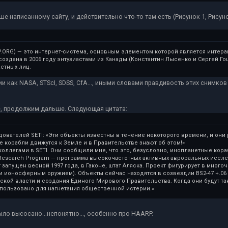
 написанному сайту, и действительно что-то там есть (Рисунок 1, Рисунок
P.ORG) — это интернет-система, основным элементом которой является интерак
а создана в 2006 году энтузиастами из Канады (Константин Лысенко и Сергей Го
астных лиц.
 как NASA, STScI, SDSS, CfA..., иными словами правдивость этих снимков
е, продолжим дальше. Следующая цитата:
вателей SETI: «Эти объекты известны в течение некоторого времени, и они р
 корабли движутся к Земле и в Правительстве знают об этом!»
оллегами в SETI. Они сообщили мне, что это, безусловно, инопланетные кор
ral Research Program — программа высокочастотных активных авроральных ис
запущен весной 1997 года, в Гаконе, штат Аляска. Проект фигурирует в мног
 ионосферным оружием). Объекты сейчас находятся в созвездии BS2-47 +.06 
ой власти и создания Единого Мирового Правительства. Когда они будут так бл
спользовано для нагнетания общественной истерии.»
ыло высосано...непонятно..., особенно про HAARP.