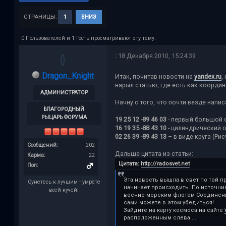
СТРАНИЦЫ:
1
ВНИЗ
0 Пользователей и 1 Гость просматривают эту тему.
:
18 Декабря 2010, 15:24:39
Dragon_Knight
Итак, почитав новости на
yandex.ru
,
нарыл статью, где есть как координа
АДМИНИСТРАТОР
Начну с того, что почти везде нап
БЛАГОРОДНЫЙ
РЫЦАРЬ ФОРУМА
19 25 12 -89 46 03
- первый большой о
16 19 35 -88 43 10
- цилиндрический о
02 26 39 -89 43 13
– в виде круга (Рис
Сообщений:
202
Дальше цитата из статьи:
Карма:
22
Цитата:
http://radosvet.net
Пол:
Эта новость вышла в свет по той п
Сунетесь к лучшим - умрёте
начинает происходить. По источни
всей кучей!
военно-морским флотом Соединенны
сами можете в этом убедиться!
Зайдите на карту космоса на сайте
расположенным слева ...