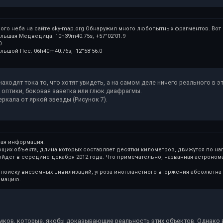
ого неба на сайте sky-map.org Обнаружил много любопытных фрагментов. Вот 
ольшая Медведица. 10h39m40.75s, +57°02′01.9
0
льшой Пес. 06h40m40.76s, -12°58′56.0
находят тока то, что хотят увидеть, а на самом деле ничего реального в э
к оптики, боковая заветка или глюк диафрагмы.
еркала от яркой звезды (Рисунок 7).
щая информация.
ющих объекта, длина которых составляет десятки километров, движутся по на
дет в середине декабря 2012 года. Что примечательно, названная астронома
 поиску внеземных цивилизаций, угроза инопланетного вторжения абсолютна 
рмацию.
мков, которые, якобы доказывающие реальность этих объектов. Однако в