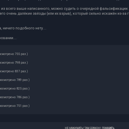
дя из всего выше написанного, можно судить о очередной фальсификации.
его очень далёкие звёзды (или их взрыв), который сильно искажён из-за г
, ничего подобного нету....
вании....
осмотрено 755 раз.)
осмотрено 798 раз.)
осмотрено 837 раз.)
росмотрено 789 раз.)
росмотрено 825 раз.)
росмотрено 786 раз.)
росмотрено 751 раз.)
НЕ НАЖИМАТЬ! ТАМ ДРАКОН!
:
ПОКАЗАТЬ