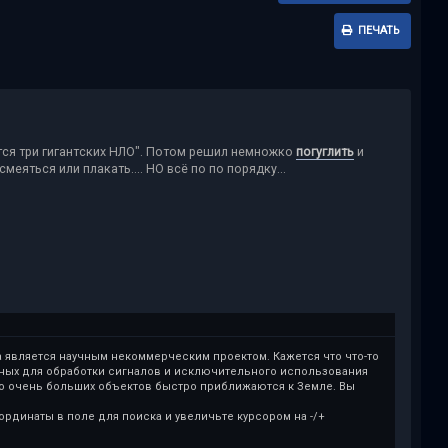
ПЕЧАТЬ
ются три гигантских НЛО". Потом решил немножко
погуглить
и
меяться или плакать.... НО всё по по порядку...
 а является научным некоммерческим проектом. Кажется что что-то
нных для обработки сигналов и исключительного использования
ко очень больших объектов быстро приближаются к Земле. Вы
ординаты в поле для поиска и увеличьте курсором на -/+