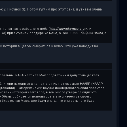
 2, Рисунок 3). Потом гуглим про этот сайт, и узнаём очень
тивная карта звёздного неба (
http://www.sky-map.org
или
шко) при активной поддержке NASA, STScI, SDSS, CfA (АИС НАСА), а
 и истории в целом смериться к нулю. Это уже наводит на
еальны. NАSA не хочет обнародовать их и допустить до глаз
абли, они находятся в контакте с ними с помощью HAARP (HAARP
следований) — американский научно-исследовательский проект по
очисленных теориях заговора, в том числе утверждающих что
- Обама собирается использовать это в качестве своего
изко, как Марс, все будут знать, что они есть - это будет