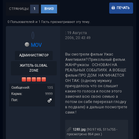
ПЕЧАТЬ
СТРАНИЦЫ:
1
ВНИЗ
0 Пользователей и 1 Гость просматривают эту тему.
:
19 Августа
2006, 20:43:49
MOV
Вы смотрели фильм Ужас
АДМИНИСТРАТОР
Аметивиля? Прикольный фильм.
ЖАНР-ужасы ОСНОВАН НА
ЖИТЕЛЬ GLOBAL
РЕАЛЬНЫХ СОБЫТИЯХ. А ВОБЩЕ
ZONE
фильм ПРО ДОМ. НАЧИНАЕТСЯ
ОН ТАК: (одному мужыку
причуделось что он слышит
Сообщений:
135
какие-то голоса и после этого
Карма:
9999
замочил всю свою семью а
Пол:
потом он сабе перерезал глодку
в подвале) а дальше посмотрете
сами.!
1283.jpg
(90.97 КБ, 511x755 -
просмотрено 864 раз.)