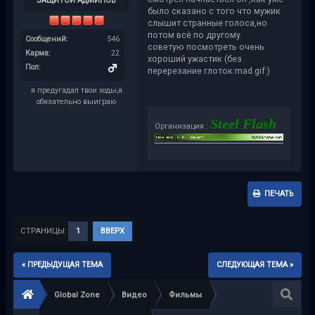
ЗАЩИТОЙ АДМИНОВ
было сказано с того что мужик
слышит странные голоса,но
потом всё по другому.
Сообщений:
546
советую посмотреть очень
Карма:
22
хороший ужастик (без
Пол:
перерезание глоток:mad.gif:)
я предугадал твои ходы,я
обязательно выиграю
Steel Flash
Организация :
ПЕЧАТЬ
СТРАНИЦЫ:
1
ВВЕРХ
« ПРЕДЫДУЩАЯ ТЕМА
СЛЕДУЮЩАЯ ТЕМА »
Global Zone
Видео
Фильмы