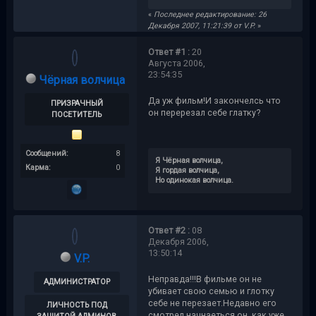
«
Последнее редактирование: 26
Декабря 2007, 11:21:39 от V.P.
»
Ответ #1 :
20
Августа 2006,
23:54:35
Чёрная волчица
Да уж фильм!И закончелсь что
ПРИЗРАЧНЫЙ
он перерезал себе глатку?
ПОСЕТИТЕЛЬ
Сообщений:
8
Я Чёрная волчица,
Карма:
0
Я гордая волчица,
Но одинокая волчица.
Ответ #2 :
08
Декабря 2006,
13:50:14
V.P.
Неправда!!!В фильме он не
АДМИНИСТРАТОР
убивает свою семью и глотку
себе не перезает.Недавно его
ЛИЧНОСТЬ ПОД
смотрел начнаеться он ,как уже