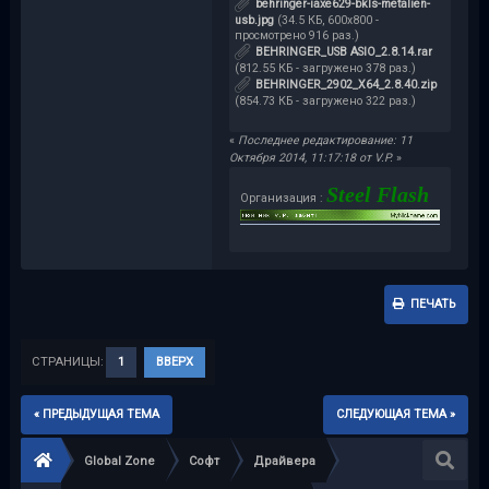
behringer-iaxe629-bkls-metalien-
usb.jpg
(34.5 КБ, 600x800 -
просмотрено 916 раз.)
BEHRINGER_USB ASIO_2.8.14.rar
(812.55 КБ - загружено 378 раз.)
BEHRINGER_2902_X64_2.8.40.zip
(854.73 КБ - загружено 322 раз.)
«
Последнее редактирование: 11
Октября 2014, 11:17:18 от V.P.
»
Steel Flash
Организация :
ПЕЧАТЬ
СТРАНИЦЫ:
1
ВВЕРХ
« ПРЕДЫДУЩАЯ ТЕМА
СЛЕДУЮЩАЯ ТЕМА »
Global Zone
Софт
Драйвера