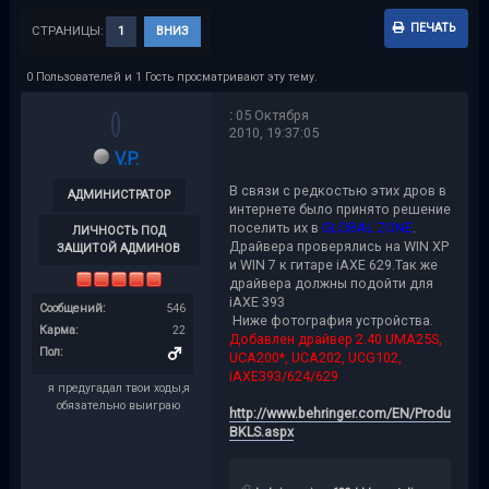
ПЕЧАТЬ
СТРАНИЦЫ:
1
ВНИЗ
0 Пользователей и 1 Гость просматривают эту тему.
:
05 Октября
2010, 19:37:05
V.P.
В связи с редкостью этих дров в
АДМИНИСТРАТОР
интернете было принято решение
поселить их в
GLOBAL ZONE
.
ЛИЧНОСТЬ ПОД
Драйвера проверялись на WIN XP
ЗАЩИТОЙ АДМИНОВ
и WIN 7 к гитаре iAXE 629.Так же
драйвера должны подойти для
iAXE 393
Сообщений:
546
Ниже фотография устройства.
Карма:
22
Добавлен драйвер 2.40 UMA25S,
Пол:
UCA200*, UCA202, UCG102,
iAXE393/624/629
я предугадал твои ходы,я
обязательно выиграю
http://www.behringer.com/EN/Products/i
BKLS.aspx