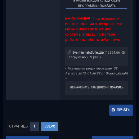
В АРХИВ ВХОДЯТ СЛЕДУЮЩИЕ
ПРОГРАММЫ
:
ПОКАЗАТЬ
ВНИМАНИЕ!!! - При неумелом
использовании этих программ
можно навредить вашей
системе, вплоть по потери
работоспособности Windows.
SysinternalsSuite.zip
(12864.66 КБ
- загружено 269 раз.)
«
Последнее редактирование: 03
Августа 2013, 01:56:33 от Dragon_Knight
»
НЕ НАЖИМАТЬ! ТАМ ДРАКОН!
:
ПОКАЗАТЬ
ПЕЧАТЬ
СТРАНИЦЫ:
1
ВВЕРХ