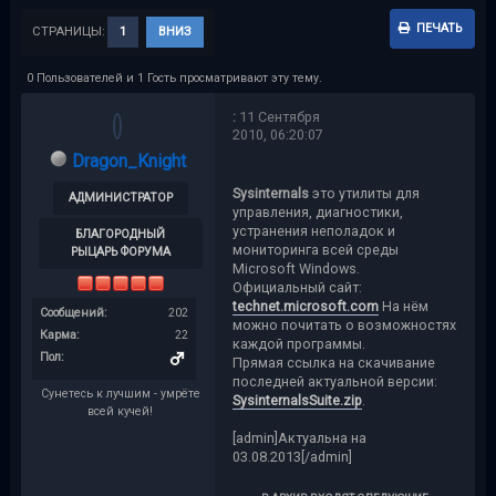
ПЕЧАТЬ
СТРАНИЦЫ:
1
ВНИЗ
0 Пользователей и 1 Гость просматривают эту тему.
:
11 Сентября
2010, 06:20:07
Dragon_Knight
Sysinternals
это утилиты для
АДМИНИСТРАТОР
управления, диагностики,
устранения неполадок и
БЛАГОРОДНЫЙ
мониторинга всей среды
РЫЦАРЬ ФОРУМА
Microsoft Windows.
Официальный сайт:
technet.microsoft.com
На нём
Сообщений:
202
можно почитать о возможностях
Карма:
22
каждой программы.
Пол:
Прямая ссылка на скачивание
последней актуальной версии:
Сунетесь к лучшим - умрёте
SysinternalsSuite.zip
.
всей кучей!
[admin]Актуальна на
03.08.2013[/admin]