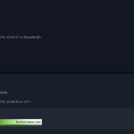
0, 23:42:57 от [DeadSold]
»
вить.
0, 23:46:35 от V.P.
»