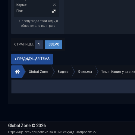
Карма:
22
Пол:
я предугадал твои ходы,я
обязательно выиграю
СТРАНИЦЫ:
1
ВВЕРХ
« ПРЕДЫДУЩАЯ ТЕМА
Global Zone
Видео
Фильмы
Тема:
Какие у вас
Global Zone © 2026
Страница сгенерирована за 0.028 секунд. Запросов: 27.