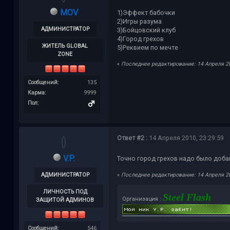
MOV
1)Эффект бабочки
2)Игры разума
АДМИНИСТРАТОР
3)Бойцовский клуб
4)Город грехов
ЖИТЕЛЬ GLOBAL
5)Реквием по мечте
ZONE
«
Последнее редактирование: 14 Апреля 201
Сообщений:
135
Карма:
9999
Пол:
Ответ #2 :
14 Апреля 2010, 23:29:59
V.P.
Точно город грехов надо было доба
АДМИНИСТРАТОР
«
Последнее редактирование: 14 Апреля 201
ЛИЧНОСТЬ ПОД
Steel Flash
Организация :
ЗАЩИТОЙ АДМИНОВ
Сообщений:
546