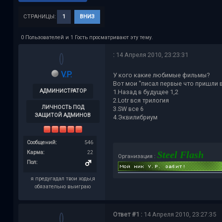
СТРАНИЦЫ:
1
ВНИЗ
0 Пользователей и 1 Гость просматривают эту тему.
:
14 Апреля 2010, 23:23:31
V.P.
У кого какие любимые фильмы?
Вот мои "писал первые что пришли 
АДМИНИСТРАТОР
1.Назад в будущее 1,2
2.Lotr вся трилогия
ЛИЧНОСТЬ ПОД
3.SW все 6
ЗАЩИТОЙ АДМИНОВ
4.Эквилибриум
Сообщений:
546
Карма:
22
Steel Flash
Организация :
Пол:
я предугадал твои ходы,я
обязательно выиграю
Ответ #1 :
14 Апреля 2010, 23:27:35