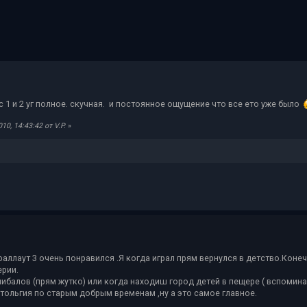
 1 и 2 уг полное. скучная. и постоянное ощущение что все ето уже было
0, 14:43:42 от V.P.
»
,фаллаут 3 очень понравился .Я когда играл прям вернулся в детство.Коне
рии.
алов (прям жутко) или когда находиш город детей в пещере ( вспоминаеш
тольгия по старым добрым временам ,ну а это самое главное.