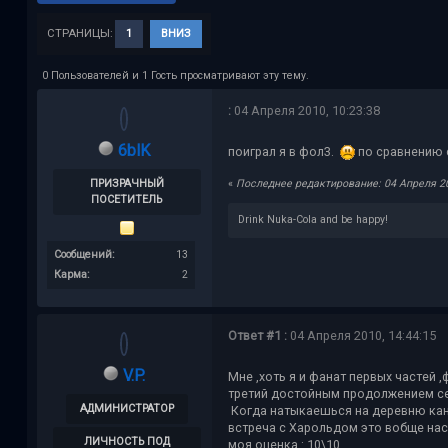
СТРАНИЦЫ:
1
ВНИЗ
0 Пользователей и 1 Гость просматривают эту тему.
:
04 Апреля 2010, 10:23:38
6blK
поиграл я в фол3.
по сравнению с
ПРИЗРАЧНЫЙ
«
Последнее редактирование: 04 Апреля 201
ПОСЕТИТЕЛЬ
Drink Nuka-Cola and be happy!
Сообщений:
13
Карма:
2
Ответ #1 :
04 Апреля 2010, 14:44:15
V.P.
Мне ,хоть я и фанат первых частей 
третий достойным продолжением се
АДМИНИСТРАТОР
Когда натыкаешься на деревню каниб
встреча с Харольдом это вобще нас
ЛИЧНОСТЬ ПОД
моя оценка : 10\10