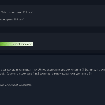
1024 - просмотрено 737 раз.)
росмотрено 808 раз.)
 играл, когда я услышал что её перекупили и уведел скрины 3 фалика, я рас
t... (все что я делал в 1 и 2 фонлауте мне удовалось делать в 3)
0, 17:29:48 от [DeadSold]
»