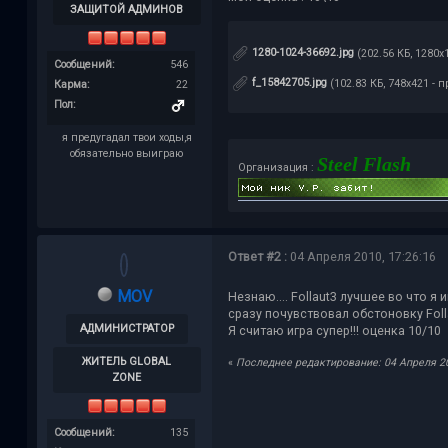
ЗАЩИТОЙ АДМИНОВ
1280-1024-36692.jpg
(202.56 КБ, 1280x
Сообщений:
546
f_15842705.jpg
(102.83 КБ, 748x421 - п
Карма:
22
Пол:
я предугадал твои ходы,я
обязательно выиграю
Steel Flash
Организация :
Ответ #2 :
04 Апреля 2010, 17:26:16
MOV
Незнаю.... Follaut3 лучшее во что я
сразу почувствовал обстоновку Follau
АДМИНИСТРАТОР
Я считаю игра супер!!! оценка 10/10
ЖИТЕЛЬ GLOBAL
«
Последнее редактирование: 04 Апреля 201
ZONE
Сообщений:
135