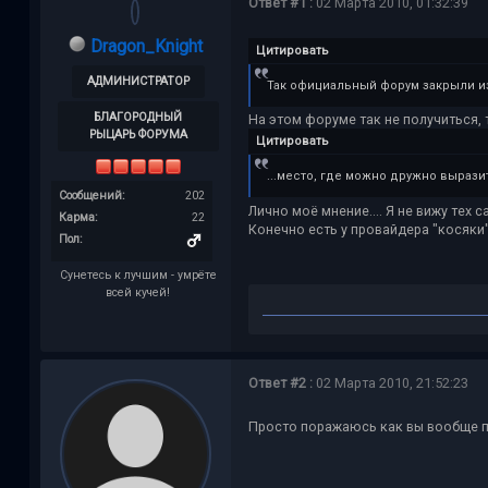
Ответ #1 :
02 Марта 2010, 01:32:39
Dragon_Knight
Цитировать
АДМИНИСТРАТОР
Так официальный форум закрыли из
БЛАГОРОДНЫЙ
На этом форуме так не получиться, т
РЫЦАРЬ ФОРУМА
Цитировать
...место, где можно дружно вырази
Сообщений:
202
Лично моё мнение.... Я не вижу тех 
Карма:
22
Конечно есть у провайдера "косяки"
Пол:
Сунетесь к лучшим - умрёте
всей кучей!
Ответ #2 :
02 Марта 2010, 21:52:23
Просто поражаюсь как вы вообще 