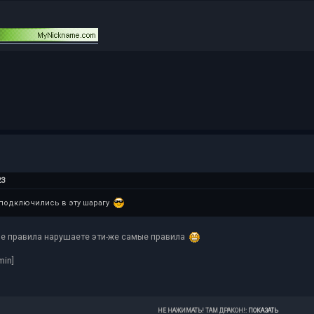
23
подключились в эту шарагу
еме правила нарушаете эти-же самые правила
min]
НЕ НАЖИМАТЬ! ТАМ ДРАКОН!
:
ПОКАЗАТЬ