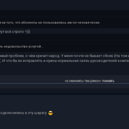
-за того, что абоненты не пользовались им по-человечески.
ут всё строго =)))
ть недовольство услугой...
самый проблем, о чём кричит народ. У меня почти не бывает сбоев (На том 
, И что-бы их исправлять и нужна нормальная связь руководителей компан
НЕ НАЖИМАТЬ! ТАМ ДРАКОН!
:
ПОКАЗАТЬ
подключились в эту шарагу