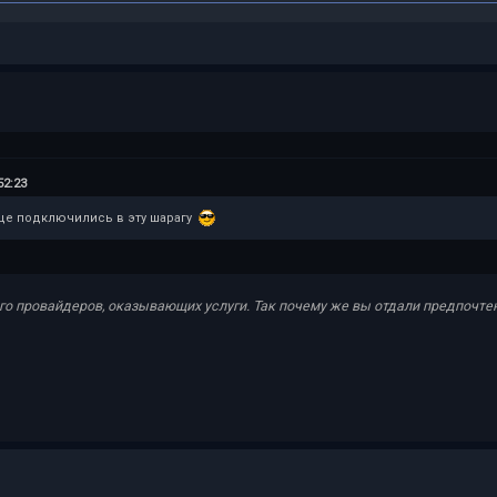
52:23
ще подключились в эту шарагу
ого провайдеров, оказывающих услуги. Так почему же вы отдали предпочт