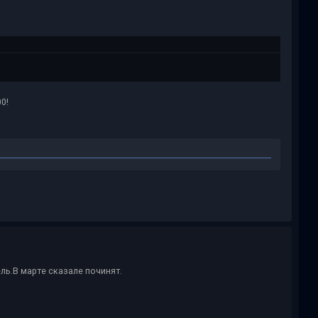
0!
ль.В марте сказале починят.