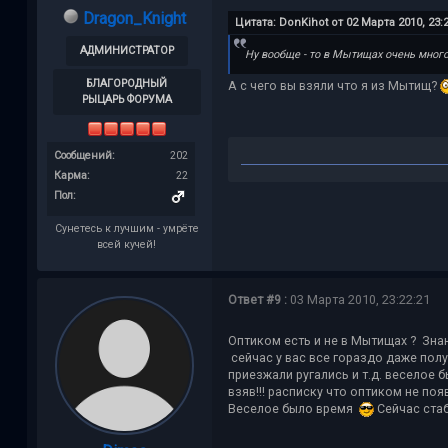
Dragon_Knight
Цитата: DonKihot от 02 Марта 2010, 23:2
АДМИНИСТРАТОР
Ну вообще - то в Мытищах очень мног
БЛАГОРОДНЫЙ
А с чего вы взяли что я из Мытищ?
РЫЦАРЬ ФОРУМА
Сообщений:
202
Карма:
22
Пол:
Сунетесь к лучшим - умрёте
всей кучей!
Ответ #9 :
03 Марта 2010, 23:22:21
Оптиком есть и не в Мытищах ? Зна
сейчас у вас все гораздо даже пол
приезжали ругались и т.д. веселое 
взяв!!! расписку что оптиком не по
Веселое было время
Сейчас стаб