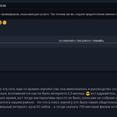
3:56
о провайдеров, оказывающих услуги. Так почему же вы отдали предпочтения именно 
НЕ НАЖИМАТЬ! ТАМ ДРАКОН!
:
ПОКАЗАТЬ
ю эту сеть еще со времен xepneta (так она именовалась и руководство о
учше, вспоминается как не было интернета 2,5 месяца
вот вдумайтесь, 
было время, вот тогда альтернативы просто не было, пока уже не собрали 
явится в нашем районе. Но что в плюс xepnet'y это была самая общительна
ильный интернет, куча DC хабов... а тогда скачать 700 меговый фильм за