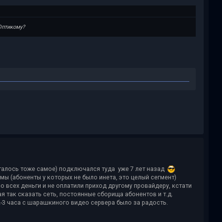
Оптикому?
сталось тоже самое) подключался туда уже 7 лет назад
мы (абоненты у которых не было инета, это целый сегмент)
со всех деньги и не оплатили приход другому провайдеру, кстати
я так сказать сеть, постоянные сборища абонентов и т.д.
 2-3 часа с шарашкиного видео сервера было за радость.