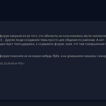
форум закрыли из-за того, что абоненты не пользовались им по-человече
K10... Другие люди создавали темы просто для общения по районам. А нет 
уществует техподдержка, а содержать форум, зная, что там совершенная
т форум повесили не на какую-нибудь flybb, а на домашнюю машину с винд
, 22:23:35 от FITZ
»