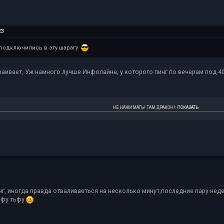
23
подключились в эту шарагу
аивает, Уж намного лучше Инфолайна, у которого пинг по вечерам под 40
НЕ НАЖИМАТЬ! ТАМ ДРАКОН!
:
ПОКАЗАТЬ
г, иногда правда отваливаеться на несколько минут,последние пару неде
ьфу тьфу
.