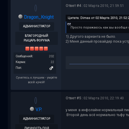
Ответ #4 :
02 Марта 2010, 21:59:51
Dragon_Knight
Цитата: Dimas от 02 Марта 2010, 21:52:
АДМИНИСТРАТОР
Просто поражаюсь как вы вообще 
БЛАГОРОДНЫЙ
1) Другого варианта не было.
РЫЦАРЬ ФОРУМА
2) Меня данный провайдер пока устр
Сообщений:
202
Карма:
22
Пол:
Сунетесь к лучшим - умрёте
всей кучей!
Ответ #5 :
02 Марта 2010, 22:19:40
V.P.
у меня в инфолайне нормальный пин
Второй день всё нормально тьфу т
АДМИНИСТРАТОР
ЛИЧНОСТЬ ПОД