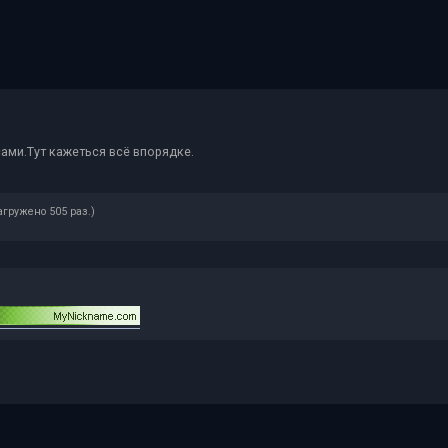
ами.Тут кажеться всё впорядке.
агружено 505 раз.)