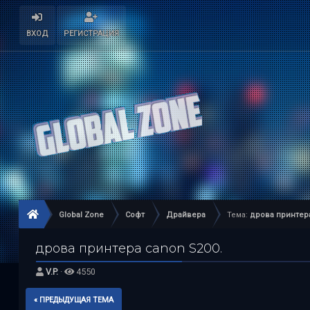
ВХОД
РЕГИСТРАЦИЯ
Global Zone
Софт
Драйвера
Тема:
дрова принтера
дрова принтера canon S200.
V.P.
·
4550
« ПРЕДЫДУЩАЯ ТЕМА