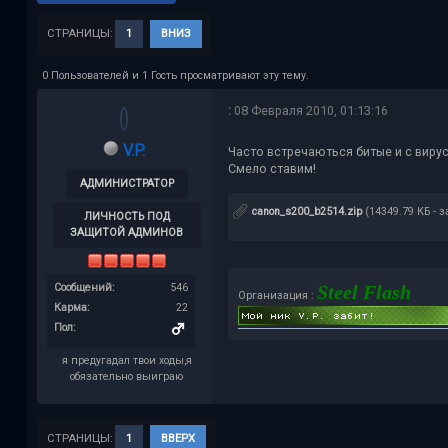
СТРАНИЦЫ:
1
ВНИЗ
0 Пользователей и 1 Гость просматривают эту тему.
:
08 Февраля 2010, 01:13:16
V.P.
Часто встречаються битые и с вирус
Смело ставим!
АДМИНИСТРАТОР
canon_s200_b2514.zip
(14349.79 КБ - з
ЛИЧНОСТЬ ПОД
ЗАЩИТОЙ АДМИНОВ
Сообщений:
546
Steel Flash
Организация :
Карма:
22
Пол:
я предугадал твои ходы,я
обязательно выиграю
СТРАНИЦЫ:
1
ВВЕРХ