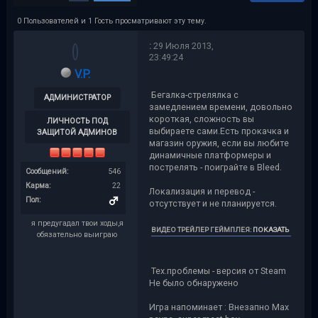
0 Пользователей и 1 Гость просматривают эту тему.
:
29 Июля 2013,
23:49:24
V.P.
Бегалка-стрелялка с
АДМИНИСТРАТОР
замедлением времени, довольно
короткая, сложность вы
ЛИЧНОСТЬ ПОД
выбираете сами.Есть прокачка и
ЗАЩИТОЙ АДМИНОВ
магазин оружия, если вы любите
динамичные платформеры и
пострелять - поиграйте в Bleed.
Сообщений:
546
Карма:
22
Локализация и перевод -
Пол:
отсутствует и не планируется.
я предугадал твои ходы,я
ВИДЕО ТРЕЙЛЕР ГЕЙМПЛЕЯ
:
ПОКАЗАТЬ
обязательно выиграю
Тех.проблемы - версия от Steam
Не было обнаружено
Игра напоминает : Внезапно Max