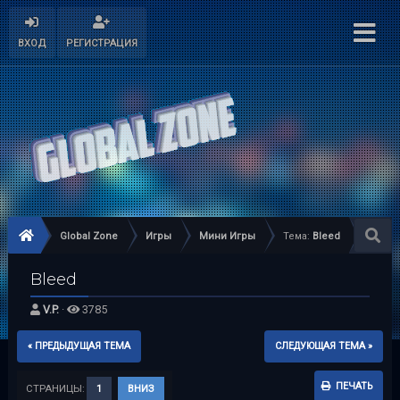
ВХОД
РЕГИСТРАЦИЯ
Global Zone
Игры
Мини Игры
Тема:
Bleed
Bleed
V.P.
·
3785
« ПРЕДЫДУЩАЯ ТЕМА
СЛЕДУЮЩАЯ ТЕМА »
ПЕЧАТЬ
СТРАНИЦЫ:
1
ВНИЗ