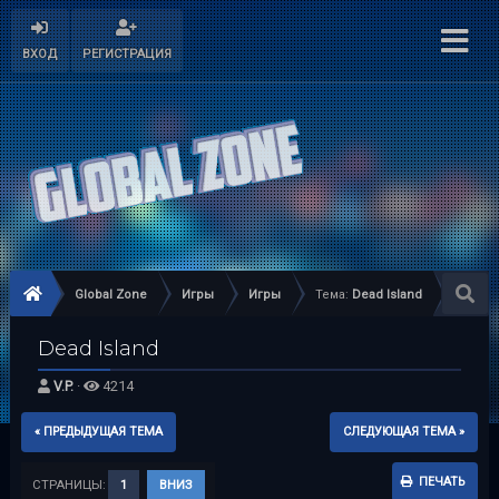
ВХОД
РЕГИСТРАЦИЯ
Global Zone
Игры
Игры
Тема:
Dead Island
Dead Island
V.P.
·
4214
« ПРЕДЫДУЩАЯ ТЕМА
СЛЕДУЮЩАЯ ТЕМА »
ПЕЧАТЬ
СТРАНИЦЫ:
1
ВНИЗ