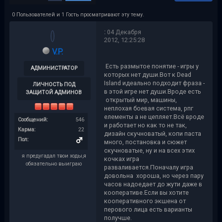
0 Пользователей и 1 Гость просматривают эту тему.
:
04 Декабря
2012, 12:25:28
V.P.
Есть размытое понятие - игры у
АДМИНИСТРАТОР
которых нет души.Вот к Dead
Island идеально подходит фраза -
ЛИЧНОСТЬ ПОД
в этой игре нет души.Вроде есть
ЗАЩИТОЙ АДМИНОВ
открытый мир, машины,
неплохая боевая система, рпг
елементы а не цепляет.Всё вроде
Сообщений:
546
и работает но как то не так,
Карма:
22
дизайн скучноватый, копи паста
Пол:
много, постановка и сюжет
скучноватые, ну и на всех этих
я предугадал твои ходы,я
кочках игра
обязательно выиграю
разваливается.Поначалу игра
довольна хороша, но через пару
часов надоедает до жути даже в
кооперативе.Если вы хотите
кооперативного экшена от
перового лица есть варианты
получше.