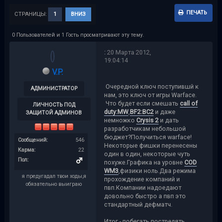
ПЕЧАТЬ
СТРАНИЦЫ:
1
ВНИЗ
0 Пользователей и 1 Гость просматривают эту тему.
:
20 Марта 2012,
19:04:14
V.P.
Очередной ключ поступившй к
АДМИНИСТРАТОР
нам, это ключ от игры Warface.
Что будет если смешать
call of
ЛИЧНОСТЬ ПОД
duty:MW
,
BF2:BC2
и даже
ЗАЩИТОЙ АДМИНОВ
немножко
Crysis 2
и дать
разработчикам небольшой
бюджет?Получиться warface!
Сообщений:
546
Некоторые фишки перенесены
Карма:
22
один в один, некоторые чуть
Пол:
похуже.Графика на уровне
COD
WM3
,физики ноль.Два режима
я предугадал твои ходы,я
прохождение компаний и
обязательно выиграю
пвп.Компании надоедают
довольно быстро а пвп это
стандартный дефматч.
Итог - побегать пострелять