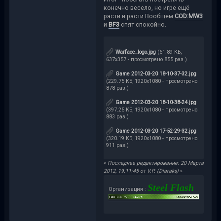
конечно весело, но игре ещё
расти и расти.Вообщем
COD:MW3
и
BF3
спят спокойно.
Warface_logo.jpg
(61.89 КБ,
637x357 - просмотрено 855 раз.)
Game 2012-03-20 18-10-37-32.jpg
(229.75 КБ, 1920x1080 - просмотрено
878 раз.)
Game 2012-03-20 18-10-38-24.jpg
(397.25 КБ, 1920x1080 - просмотрено
883 раз.)
Game 2012-03-20 17-52-29-32.jpg
(320.19 КБ, 1920x1080 - просмотрено
911 раз.)
«
Последнее редактирование: 20 Марта
2012, 19:11:45 от V.P. (Diaraks)
»
Steel Flash
Организация :