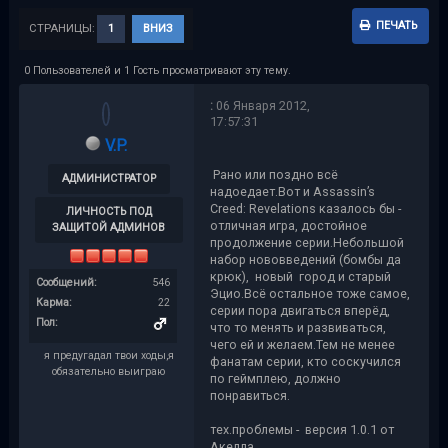
ПЕЧАТЬ
СТРАНИЦЫ:
1
ВНИЗ
0 Пользователей и 1 Гость просматривают эту тему.
:
06 Января 2012,
17:57:31
V.P.
Рано или поздно всё
АДМИНИСТРАТОР
надоедает.Вот и Assassin’s
Creed: Revelations казалось бы -
ЛИЧНОСТЬ ПОД
отличная игра, достойное
ЗАЩИТОЙ АДМИНОВ
продолжение серии.Небольшой
набор нововведений (бомбы да
крюк), новый город и старый
Сообщений:
546
Эцио.Всё остальное тоже самое,
Карма:
22
серии пора двигаться вперёд,
Пол:
что то менять и развиваться,
чего ей и желаем.Тем не менее
я предугадал твои ходы,я
фанатам серии, кто соскучился
обязательно выиграю
по геймплею, должно
понравиться.
тех.проблемы - версия 1.0.1 от
Акелла