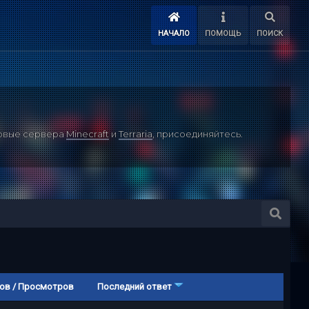
НАЧАЛО
ПОМОЩЬ
ПОИСК
ровые сервера
Minecraft
и
Terraria
, присоединяйтесь.
ов
/
Просмотров
Последний ответ